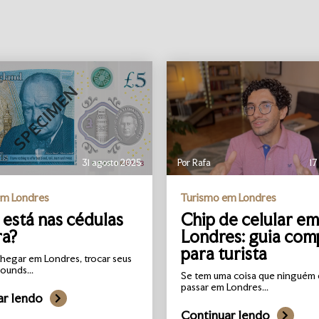
31 agosto 2025
Por Rafa
17
em Londres
Turismo em Londres
está nas cédulas
Chip de celular em
ra?
Londres: guia com
para turista
hegar em Londres, trocar seus
ounds...
Se tem uma coisa que ninguém 
passar em Londres...
ar lendo
Continuar lendo