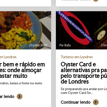
20 julho 2025
Por Rafa
3 fe
em Londres
Turismo em Londres
 bem e rápido em
Oyster Card e
es: onde almoçar
alternativas pra p
astar muito
pelo transporte pú
de Londres
ondres, bateu a fome no meio
Se preparando pra andar por L
com Oyster Card Se...
ar lendo
Continuar lendo