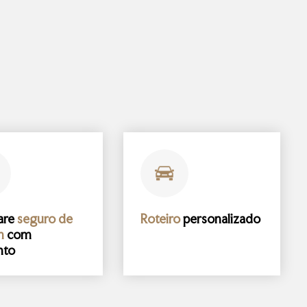
are
seguro de
Roteiro
personalizado
m
com
nto