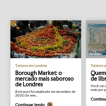
Por Rafa
8 setembro 2025
Por Rafa
Turismo em Londres
Turismo 
Borough Market: o
Quem 
mercado mais saboroso
de lib
de Londres
Você vai c
reais por p
(Este post foi atualizado em dezembro de
2025) Se tem...
Continu
Continuar lendo