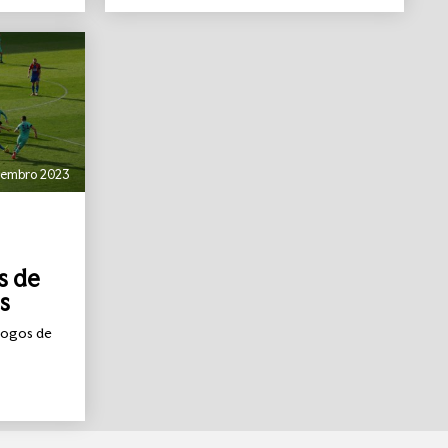
vembro 2023
s de
s
jogos de