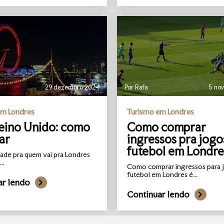
29 dezembro 2024
Por Rafa
5 no
em Londres
Turismo em Londres
eino Unido: como
Como comprar
tar
ingressos pra jogo
futebol em Londre
ade pra quem vai pra Londres
..
Como comprar ingressos para 
futebol em Londres é...
ar lendo
Continuar lendo