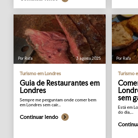
Por Rafa
3 agosto 2025
Por Rafa
Turismo em Londres
Turismo 
Guia de Restaurantes em
Comer
Londres
Londr
sem g
Sempre me perguntam onde comer bem
em Londres sem cair...
Está em L
do dia,...
Continuar lendo
Continu