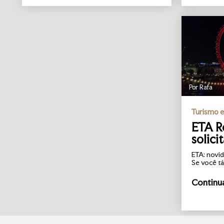
Por Rafa
Turismo 
ETA R
solici
ETA: novid
Se você tá.
Continu