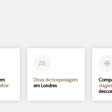
gem
Dicas de hospedagem
Comp
lhor
em Londres
viage
desco