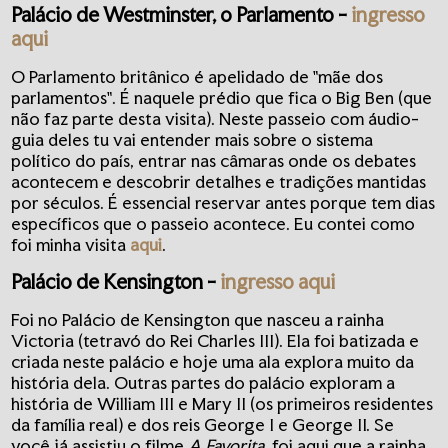
Palácio de Westminster, o Parlamento
-
ingresso
aqui
O Parlamento britânico é apelidado de "mãe dos
parlamentos". É naquele prédio que fica o Big Ben (que
não faz parte desta visita). Neste passeio com áudio-
guia deles tu vai entender mais sobre o sistema
político do país, entrar nas câmaras onde os debates
acontecem e descobrir detalhes e tradições mantidas
por séculos. É essencial reservar antes porque tem dias
específicos que o passeio acontece. Eu contei como
foi minha visita
aqui
.
Palácio de Kensington
-
ingresso aqui
Foi no Palácio de Kensington que nasceu a rainha
Victoria (tetravó do Rei Charles III). Ela foi batizada e
criada neste palácio e hoje uma ala explora muito da
história dela. Outras partes do palácio exploram a
história de William III e Mary II (os primeiros residentes
da família real) e dos reis George I e George II. Se
você já assistiu o filme
A Favorita
, foi aqui que a rainha