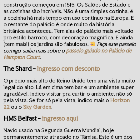
construção começou em 1515. Os Salões de Estado e
as cozinhas são incríveis. Não é uma simples cozinha, é
a cozinha há mais tempo em uso contínuo na Europa. E
o restante do palácio é onde muito da história
britânica aconteceu. Tem alas do palácio mais voltado
pro estilo barroco, com decoração magnífica. E ainda
(tem mais!) os jardins são fabulosos.
Faça este passeio
comigo, saiba mais sobre o
passeio guiado no Palácio de
Hampton Court
.
The Shard
-
ingresso com desconto
O prédio mais alto do Reino Unido tem uma vista muito
legal do alto. Lá em cima tem bar e um ambiente super
agradável. Indico visitar pra curtir o ambiente, não só
pela vista. Se for só pela vista, indico mais o
Horizon
22
ou o
Sky Garden
.
HMS Belfast
-
ingresso aqui
Navio usado na Segunda Guerra Mundial, hoje
permanentemente atracado no Tâmisa. Este é um dos