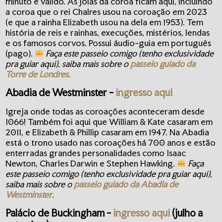
minuto é válido. As joias da coroa ficam aqui, incluindo
a coroa que o rei Chalres usou na coroação em 2023
(e que a rainha Elizabeth usou na dela em 1953). Tem
história de reis e rainhas, execuções, mistérios, lendas
e os famosos corvos. Possui áudio-guia em português
(pago).
Faça este passeio comigo (tenho exclusividade
pra guiar aqui), saiba mais sobre o
passeio guiado da
Torre de Londres
.
Abadia de Westminster -
ingresso aqui
Igreja onde todas as coroações aconteceram desde
1066! Também foi aqui que William & Kate casaram em
2011, e Elizabeth & Phillip casaram em 1947. Na Abadia
está o trono usado nas coroações há 700 anos e estão
enterradas grandes personalidades como Isaac
Newton, Charles Darwin e Stephen Hawking.
Faça
este passeio comigo (tenho exclusividade pra guiar aqui),
saiba mais sobre o
passeio guiado da Abadia de
Westminster
.
Palácio de Buckingham
-
ingresso aqui
(julho a