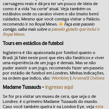
carruagens reais e dá pra ter um pouco de ideia de
como é a vida "na corte" atual. Veja também os
estábulos onde os cavalos vivem e são (muito bem)
cuidados. Mesmo que você consiga visitar o Palácio,
recomendo ir no Royal Mews.
Faça este passeio
comigo, saiba mais sobre o
passeio guiado que inclui o
Royal Mews
.
Tours em estádios de futebol
Inglaterra é tão apaixonada por futebol quanto o
Brasil. Já falei neste post que eles são fanáticos e viver
uma experiência de um jogo é demais. Mas se não
puder assistir a um jogo, recomendo fazer um passeio
por estádio de futebol em Londres. Minhas indicações,
na ordem que indico, são:
Wembley
|
Arsenal
|
Chelsea
Madame Tussauds
-
ingresso aqui
Se for pra visitar um museu de cera, que seja o de
Londres: é o primeiro Madame Tussauds do mundo.
Caso você também queira ir na London Eye, veja
esta