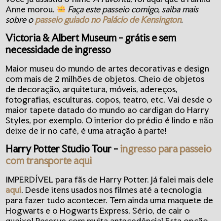
Anne morou.
Faça este passeio comigo, saiba mais
sobre o
passeio guiado no Palácio de Kensington
.
Victoria & Albert Museum
- grátis e sem
necessidade de ingresso
Maior museu do mundo de artes decorativas e design
com mais de 2 milhões de objetos. Cheio de objetos
de decoração, arquitetura, móveis, adereços,
fotografias, esculturas, copos, teatro, etc. Vai desde o
maior tapete datado do mundo ao cardigan do Harry
Styles, por exemplo. O interior do prédio é lindo e não
deixe de ir no café, é uma atração à parte!
Harry Potter Studio Tour
-
ingresso para passeio
com transporte aqui
IMPERDÍVEL para fãs de Harry Potter. Já falei mais dele
aqui
. Desde itens usados nos filmes até a tecnologia
para fazer tudo acontecer. Tem ainda uma maquete de
Hogwarts e o Hogwarts Express. Sério, de cair o
queixo! Reserve
com muita antecedência
! Esta opção