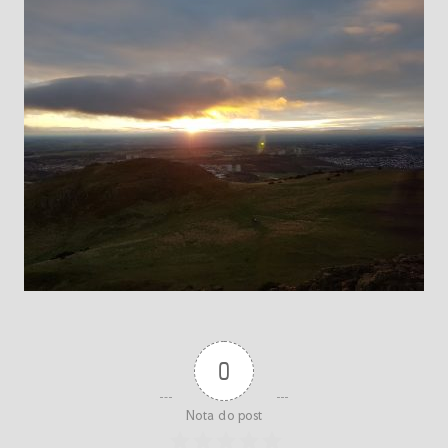
0
Nota do post