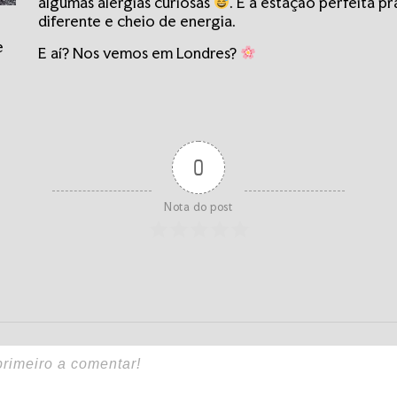
algumas alergias curiosas
. É a estação perfeita p
diferente e cheio de energia.
e
E aí? Nos vemos em Londres?
0
Nota do post