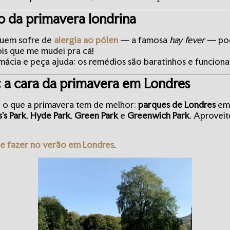
o da primavera londrina
 Quem sofre de
alergia ao pólen
— a famosa
hay fever
— pod
is que me mudei pra cá!
ácia e peça ajuda: os remédios são baratinhos e funcion
: a cara da primavera em Londres
r o que a primavera tem de melhor:
parques de Londres
em 
s’s Park
,
Hyde Park
,
Green Park
e
Greenwich Park
. Aproveit
e fazer no verão em Londres
.