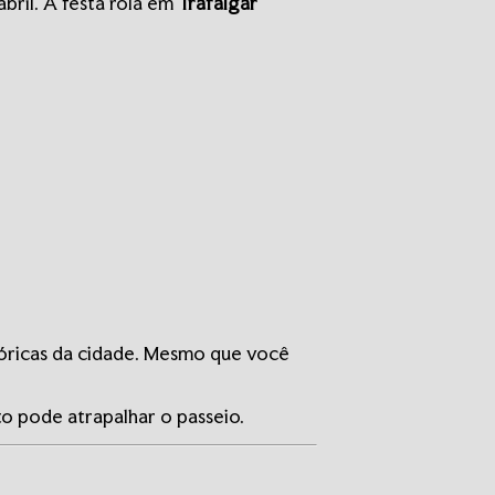
bril. A festa rola em
Trafalgar
tóricas da cidade. Mesmo que você
o pode atrapalhar o passeio.