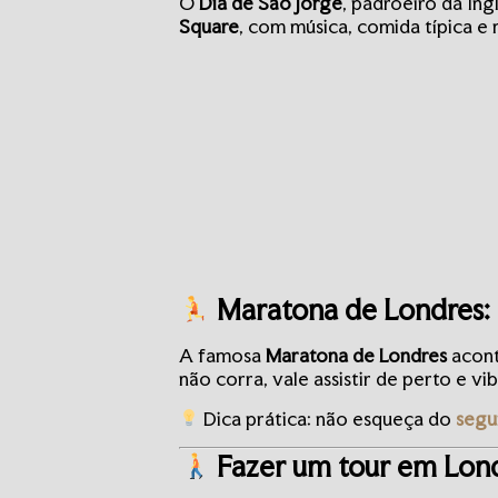
O
Dia de São Jorge
, padroeiro da In
Square
, com música, comida típica e
Maratona de Londres: 
A famosa
Maratona de Londres
acont
não corra, vale assistir de perto e vi
Dica prática: não esqueça do
segu
Fazer um tour em Lond