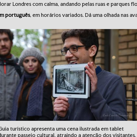
lorar Londres com calma, andando pelas ruas e parques flo
 em português
, em horários variados. Dá uma olhada nas av
Guia turístico apresenta uma cena ilustrada em tablet
durante passeio cultural, atraindo a atenção dos visitantes.