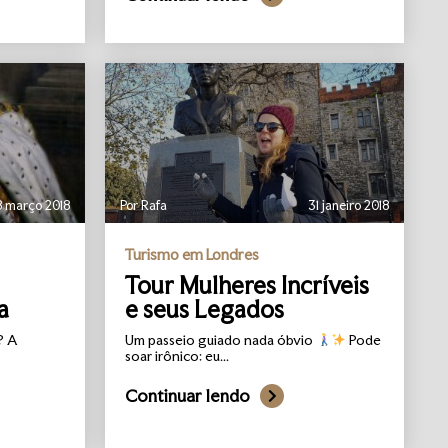
8 março 2018
Por Rafa
31 janeiro 2018
Turismo em Londres
Tour Mulheres Incríveis
a
e seus Legados
? A
Um passeio guiado nada óbvio
Pode
soar irônico: eu...
Continuar lendo