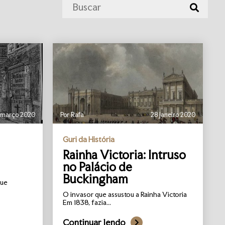
 março 2020
Por Rafa
28 janeiro 2020
Guri da História
Rainha Victoria: Intruso
no Palácio de
Buckingham
que
O invasor que assustou a Rainha Victoria
Em 1838, fazia...
Continuar lendo