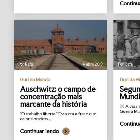
Continu
Por Rafa
14 abril 2019
Por Rafa
Guri no Mundo
Guri da Hi
Auschwitz: o campo de
Segun
concentração mais
Mundi
marcante da história
A vida 
Guerra Mun
“O trabalho liberta.” Essa era a frase que
os prisioneiros...
Continu
Continuar lendo