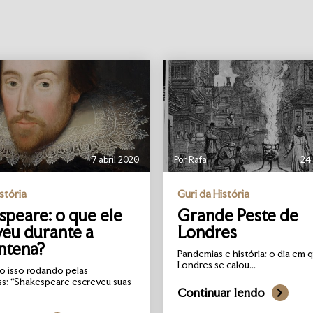
7 abril 2020
Por Rafa
24
stória
Guri da História
speare: o que ele
Grande Peste de
veu durante a
Londres
ntena?
Pandemias e história: o dia em 
Londres se calou...
o isso rodando pelas
ss: “Shakespeare escreveu suas
Continuar lendo