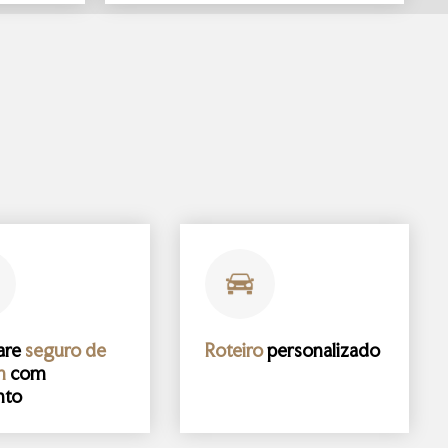
are
seguro de
Roteiro
personalizado
m
com
nto