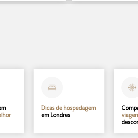
gem
Dicas de hospedagem
Comp
lhor
em Londres
viage
desco