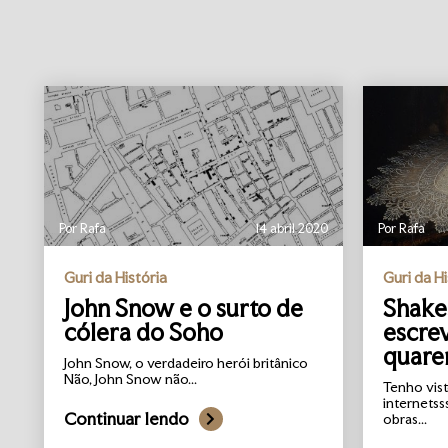
Por Rafa
14 abril 2020
Por Rafa
Guri da História
Guri da Hi
John Snow e o surto de
Shake
cólera do Soho
escre
quare
John Snow, o verdadeiro herói britânico
Não, John Snow não...
Tenho vist
internetss
Continuar lendo
obras...