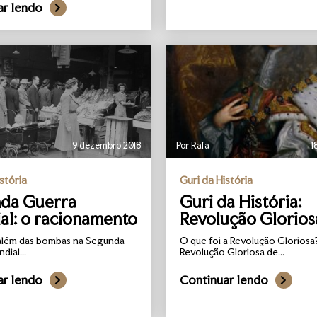
ar lendo
9 dezembro 2018
Por Rafa
1
stória
Guri da História
da Guerra
Guri da História:
al: o racionamento
Revolução Glorios
além das bombas na Segunda
O que foi a Revolução Gloriosa
dial...
Revolução Gloriosa de...
ar lendo
Continuar lendo