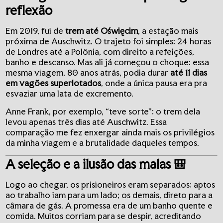
reflexão
Em 2019, fui de
trem até Oświęcim
, a estação mais
próxima de Auschwitz. O trajeto foi simples: 24 horas
de Londres até a Polônia, com direito a refeições,
banho e descanso. Mas ali já começou o choque: essa
mesma viagem, 80 anos atrás, podia durar
até 11 dias
em vagões superlotados
, onde a única pausa era pra
esvaziar uma lata de excremento.
Anne Frank, por exemplo, “teve sorte”: o trem dela
levou apenas três dias até Auschwitz. Essa
comparação me fez enxergar ainda mais os privilégios
da minha viagem e a brutalidade daqueles tempos.
A seleção e a ilusão das malas 🎒
Logo ao chegar, os prisioneiros eram separados: aptos
ao trabalho iam para um lado; os demais, direto para a
câmara de gás. A promessa era de um banho quente e
comida. Muitos corriam para se despir, acreditando