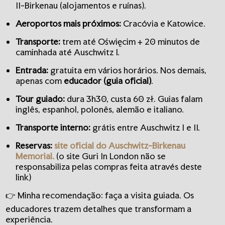
II-Birkenau (alojamentos e ruínas).
Aeroportos mais próximos:
Cracóvia e Katowice.
Transporte:
trem até Oświęcim + 20 minutos de
caminhada até Auschwitz I.
Entrada:
gratuita em vários horários. Nos demais,
apenas com
educador (guia oficial)
.
Tour guiado:
dura 3h30, custa 60 zł. Guias falam
inglês, espanhol, polonês, alemão e italiano.
Transporte interno:
grátis entre Auschwitz I e II.
Reservas:
site oficial do Auschwitz-Birkenau
Memorial.
(o site Guri In London não se
responsabiliza pelas compras feita através deste
link)
👉 Minha recomendação: faça a visita guiada. Os
educadores trazem detalhes que transformam a
experiência.