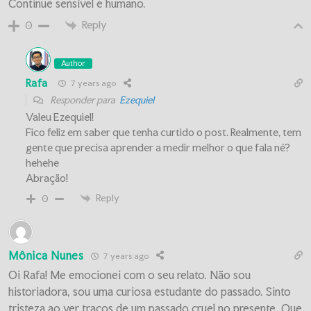
Continue sensível e humano.
Reply
0
Author
Rafa
7 years ago
Responder para
Ezequiel
Valeu Ezequiel!
Fico feliz em saber que tenha curtido o post. Realmente, tem
gente que precisa aprender a medir melhor o que fala né?
hehehe
Abração!
Reply
0
Mônica Nunes
7 years ago
Oi Rafa! Me emocionei com o seu relato. Não sou
historiadora, sou uma curiosa estudante do passado. Sinto
tristeza ao ver traços de um passado cruel no presente. Que