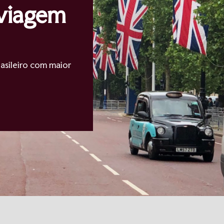
 viagem
asileiro com maior