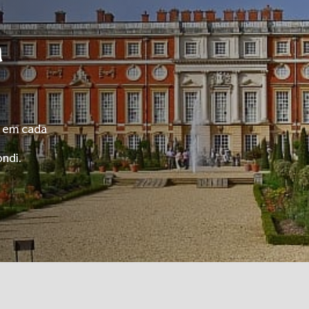
a
r em cada
ndi.