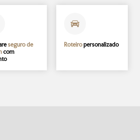
are
seguro de
Roteiro
personalizado
m
com
nto