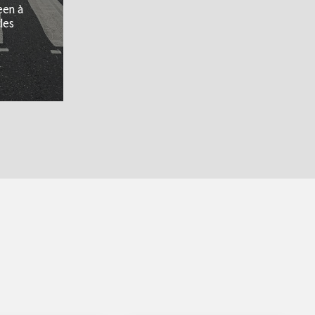
een à
les