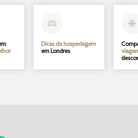
gem
Dicas de hospedagem
Comp
lhor
em Londres
viage
desco