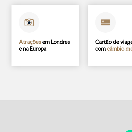
Atrações
em Londres
Cartão de via
e na Europa
com
câmbio me