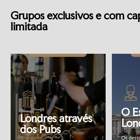
Grupos exclusivos e com c
limitada
O E
Londres através
Lon
dos Pubs
Os dest