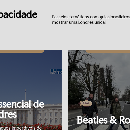
apacidade
Passeios temáticos com guias brasileiros
mostrar uma Londres única!
ssencial de
dres
Beatles & R
aques imperdíveis de