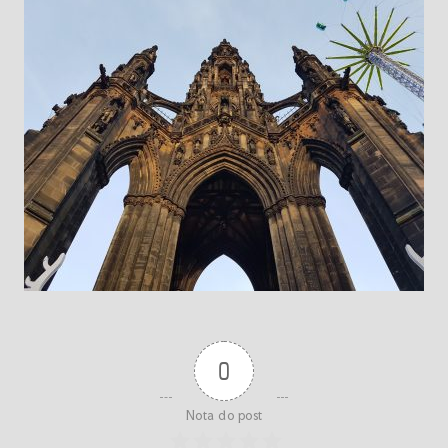
0
Nota do post