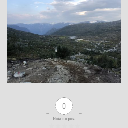
0
Nota do post