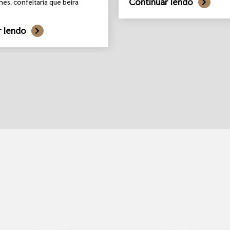
Continuar lendo
hes, confeitaria que beira
r lendo