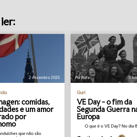
ler:
2 dezembro 2025
Por Rafa
5 no
undo
Guri
agen: comidas,
VE Day - o fim da
idades e um amor
Segunda Guerra n
rado por
Europa
momo
O que é o VE Day? No dia 8 
anduíches que não são