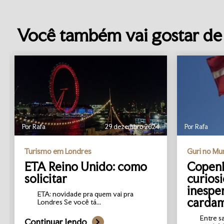
Você também vai gostar de 
Por Rafa
29 dezembro 2024
Por Rafa
Turismo em Londres
Guri no M
ETA Reino Unido: como
Copenh
solicitar
curios
inespe
ETA: novidade pra quem vai pra
carda
Londres Se você tá...
Entre s
Continuar lendo