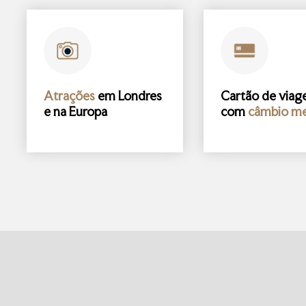
Atrações
em Londres
Cartão de via
e na Europa
com
câmbio me