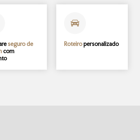
are
seguro de
Roteiro
personalizado
m
com
nto