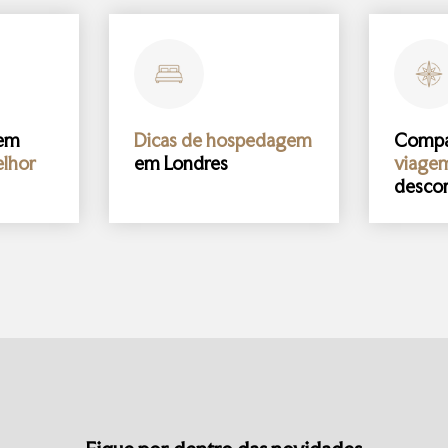
gem
Dicas de hospedagem
Comp
lhor
em Londres
viage
desco