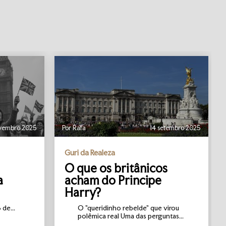
vembro 2025
Por Rafa
14 setembro 2025
Guri da Realeza
O que os britânicos
a
acham do Principe
Harry?
de...
O "queridinho rebelde" que virou
polêmica real Uma das perguntas...