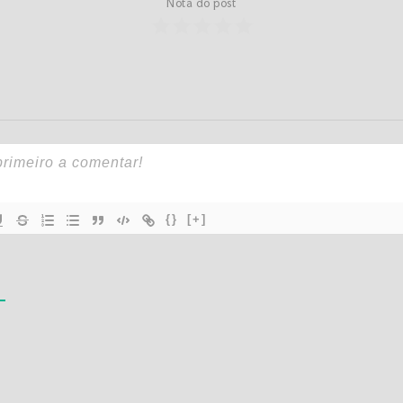
Nota do post
{}
[+]