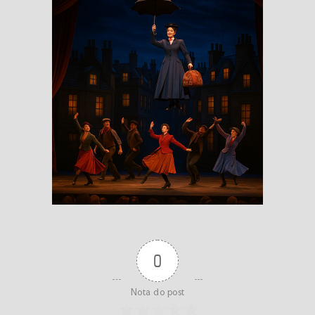
0
Nota do post