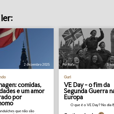
ler:
2 dezembro 2025
Por Rafa
5 no
undo
Guri
agen: comidas,
VE Day - o fim da
idades e um amor
Segunda Guerra n
rado por
Europa
momo
O que é o VE Day? No dia 8 
anduíches que não são