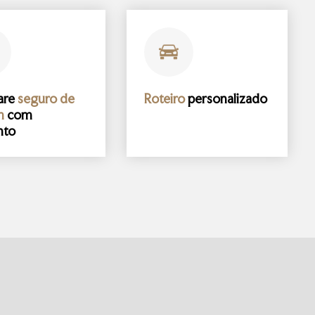
are
seguro de
Roteiro
personalizado
m
com
nto