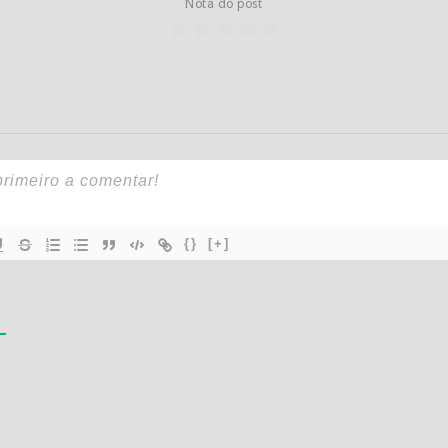
Nota do post
{}
[+]