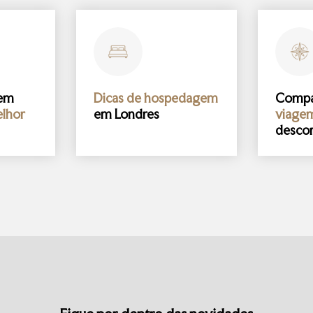
gem
Dicas de hospedagem
Comp
lhor
em Londres
viage
desco