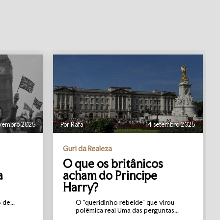
vembro 2025
Por Rafa
14 setembro 2025
Guri da Realeza
O que os britânicos
a
acham do Principe
Harry?
de...
O "queridinho rebelde" que virou
polêmica real Uma das perguntas...