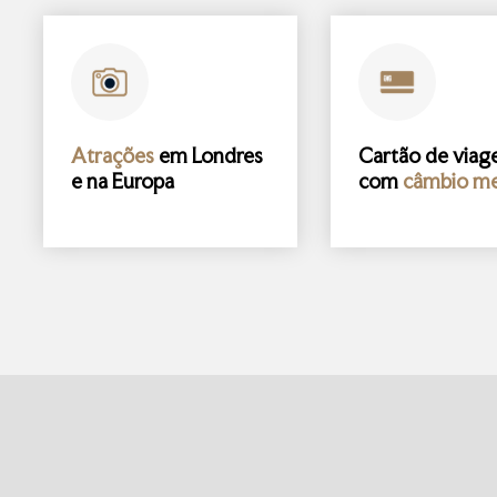
Atrações
em Londres
Cartão de via
e na Europa
com
câmbio me