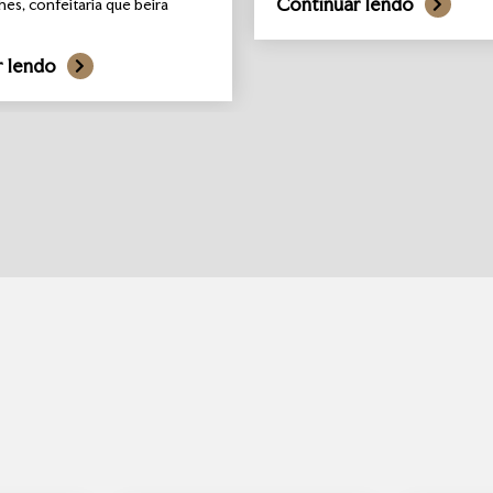
Continuar lendo
hes, confeitaria que beira
r lendo