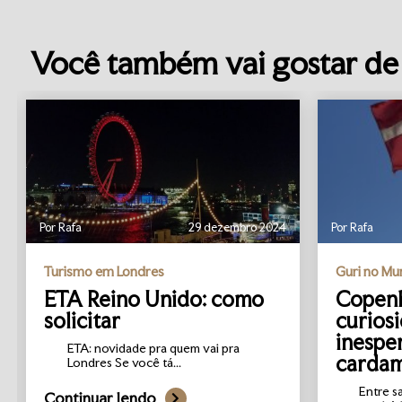
Você também vai gostar de 
Por Rafa
29 dezembro 2024
Por Rafa
Turismo em Londres
Guri no M
ETA Reino Unido: como
Copenh
solicitar
curios
inespe
ETA: novidade pra quem vai pra
carda
Londres Se você tá...
Entre s
Continuar lendo