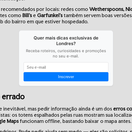
s recomendados por locais: redes como
Wetherspoons, Nich
antes como
Bill’s
e
Garfunkel’s
também servem boas versões d
b do bairro em que estiver hospedado.
Quer mais dicas exclusivas de
Londres?
Receba roteiros, curiosidades e promoções
no seu e-mail.
Inscrever
o errado
e inevitável, mas pedir informação ainda é um dos
erros c
istas: os totens espalhados pelas ruas mostram sua localiz
le Maps
funcionam offline, bastando baixar o mapa antes.
londrinos. Pode pedir ajuda sem medo — eles são solícitos