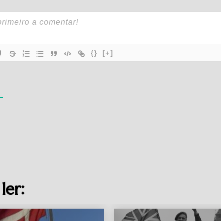
{}
[+]
ler: