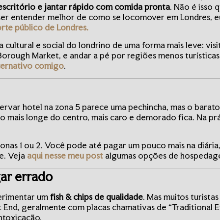
escritório e jantar rápido com comida pronta
. Não é isso
uiser entender melhor de como se locomover em Londres, 
rte público de Londres.
 cultural e social do londrino de uma forma mais leve: visi
ough Market, e andar a pé por regiões menos turísticas.
ternativo comigo
.
servar hotel na zona 5 parece uma pechincha, mas o barato
to mais longe do centro, mais caro e demorado fica. Na p
s zonas 1 ou 2. Você pode até pagar um pouco mais na diár
e. Veja
aqui nesse meu post
algumas opções de hospedage
gar errado
perimentar um
fish & chips de qualidade
. Mas muitos turista
 End, geralmente com placas chamativas de “Traditional E
intoxicação.