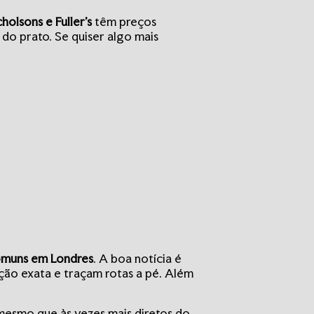
olsons e Fuller’s
têm preços
o prato. Se quiser algo mais
omuns em Londres
. A boa notícia é
ação exata e traçam rotas a pé. Além
, mesmo que às vezes mais diretos do