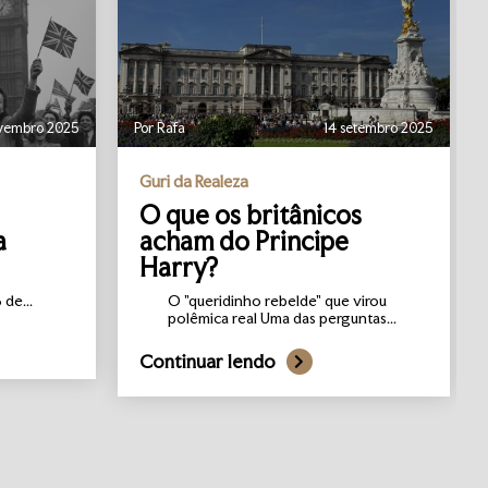
vembro 2025
Por Rafa
14 setembro 2025
Guri da Realeza
O que os britânicos
a
acham do Principe
Harry?
de...
O "queridinho rebelde" que virou
polêmica real Uma das perguntas...
Continuar lendo