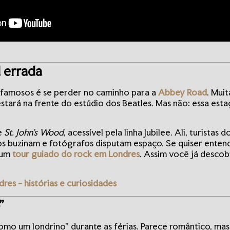
 errada
famosos é se perder no caminho para a
Abbey Road
. Mui
 estará na frente do estúdio dos Beatles. Mas não: essa esta
de
St. John’s Wood
, acessível pela linha Jubilee. Ali, turista
s buzinam e fotógrafos disputam espaço. Se quiser entende
 um
tour guiado do rock em Londres
. Assim você já desco
es - histórias e curiosidades
”
omo um londrino” durante as férias. Parece romântico, mas 