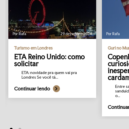
Por Rafa
29 dezembro 2024
Por Rafa
Turismo em Londres
Guri no M
ETA Reino Unido: como
Copenh
solicitar
curios
inespe
ETA: novidade pra quem vai pra
carda
Londres Se você tá...
Entre s
Continuar lendo
sanduíc
o...
Continua