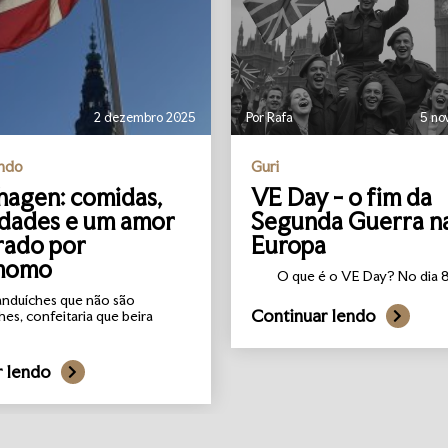
2 dezembro 2025
Por Rafa
5 no
undo
Guri
agen: comidas,
VE Day - o fim da
idades e um amor
Segunda Guerra n
rado por
Europa
momo
O que é o VE Day? No dia 8 
anduíches que não são
Continuar lendo
hes, confeitaria que beira
r lendo