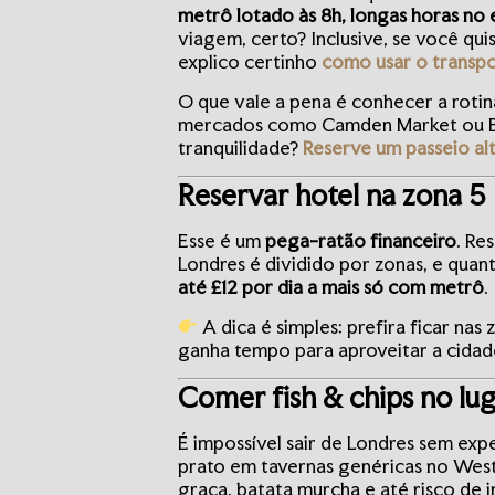
metrô lotado às 8h, longas horas no 
viagem, certo? Inclusive, se você q
explico certinho
como usar o transpo
O que vale a pena é conhecer a rotina
mercados como Camden Market ou Bor
tranquilidade?
Reserve um passeio al
Reservar hotel na zona 5
Esse é um
pega-ratão financeiro
. Re
Londres é dividido por zonas, e quan
até £12 por dia a mais só com metrô
.
A dica é simples: prefira ficar na
ganha tempo para aproveitar a cidad
Comer fish & chips no lu
É impossível sair de Londres sem ex
prato em tavernas genéricas no West
graça, batata murcha e até risco de 