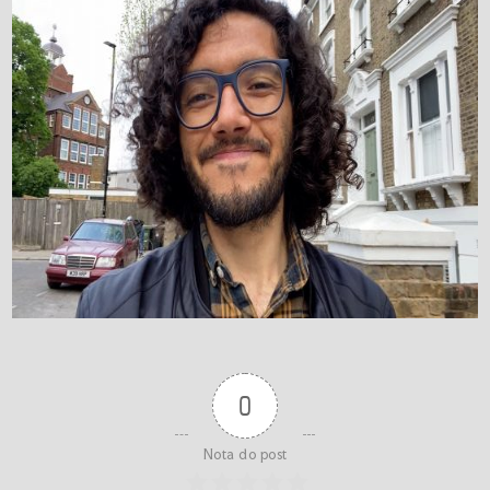
0
Nota do post