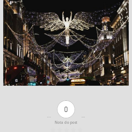
0
Nota do post