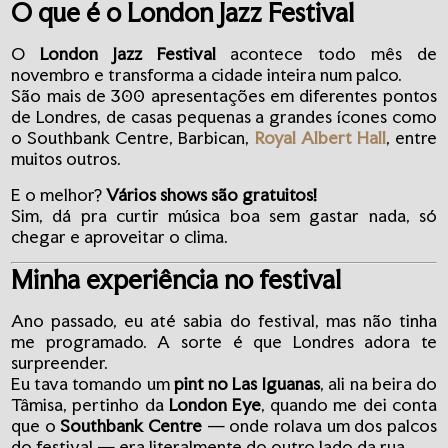
O que é o London Jazz Festival
O
London Jazz Festival
acontece todo mês de
novembro e transforma a cidade inteira num palco.
São mais de 300 apresentações em diferentes pontos
de Londres, de casas pequenas a grandes ícones como
o Southbank Centre, Barbican,
Royal Albert Hall
, entre
muitos outros.
E o melhor?
Vários shows são gratuitos!
Sim, dá pra curtir música boa sem gastar nada, só
chegar e aproveitar o clima.
Minha experiência no festival
Ano passado, eu até sabia do festival, mas não tinha
me programado. A sorte é que Londres adora te
surpreender.
Eu tava tomando um
pint no Las Iguanas
, ali na beira do
Tâmisa, pertinho da
London Eye
, quando me dei conta
que o
Southbank Centre
— onde rolava um dos palcos
do festival — era literalmente do outro lado da rua.