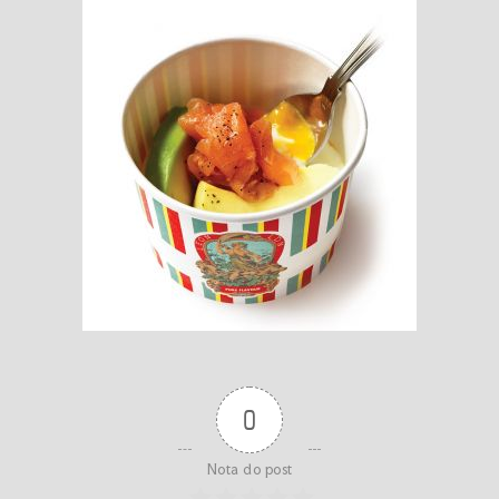
0
Nota do post