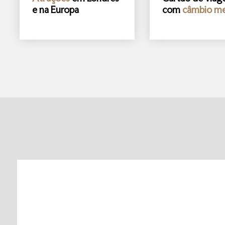
e na Europa
com
câmbio me