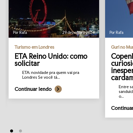
Por Rafa
29 dezembro 2024
Por Rafa
Turismo em Londres
Guri no M
ETA Reino Unido: como
Copenh
solicitar
curios
inespe
ETA: novidade pra quem vai pra
carda
Londres Se você tá...
Entre s
Continuar lendo
sanduíc
o...
Continua