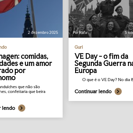
2 dezembro 2025
Por Rafa
5 no
undo
Guri
agen: comidas,
VE Day - o fim da
idades e um amor
Segunda Guerra n
rado por
Europa
momo
O que é o VE Day? No dia 8 
anduíches que não são
Continuar lendo
hes, confeitaria que beira
r lendo