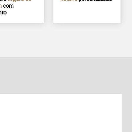
m
com
nto