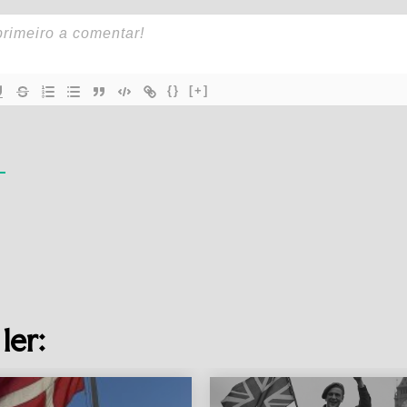
{}
[+]
ler: