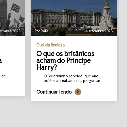
vembro 2025
Por Rafa
14 setembro 2025
Guri da Realeza
O que os britânicos
a
acham do Principe
Harry?
de...
O "queridinho rebelde" que virou
polêmica real Uma das perguntas...
Continuar lendo