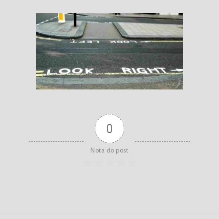
0
Nota do post