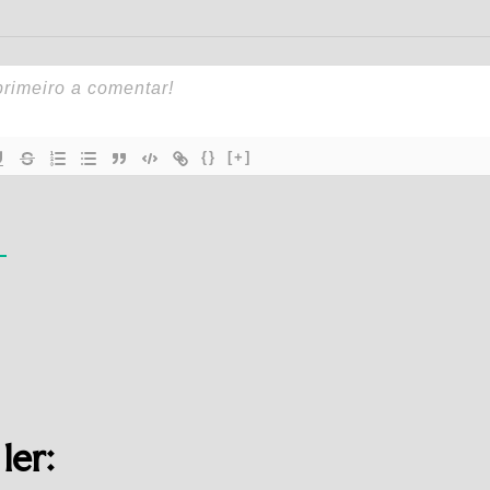
{}
[+]
ler: