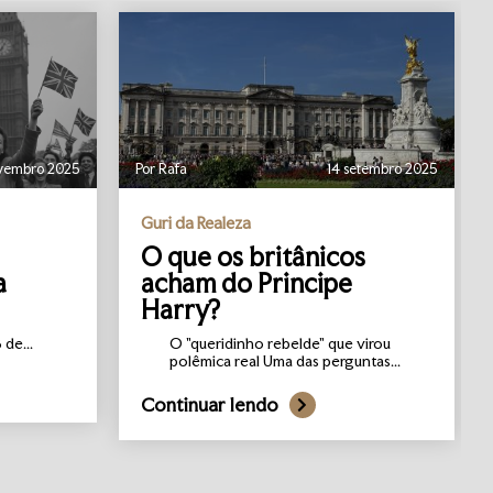
vembro 2025
Por Rafa
14 setembro 2025
Guri da Realeza
O que os britânicos
a
acham do Principe
Harry?
de...
O "queridinho rebelde" que virou
polêmica real Uma das perguntas...
Continuar lendo