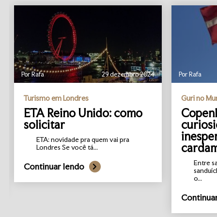
Por Rafa
29 dezembro 2024
Por Rafa
Turismo em Londres
Guri no M
ETA Reino Unido: como
Copenh
solicitar
curios
inespe
ETA: novidade pra quem vai pra
carda
Londres Se você tá...
Entre s
Continuar lendo
sanduíc
o...
Continua