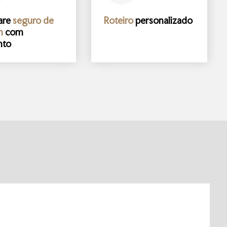
are
seguro de
Roteiro
personalizado
m
com
nto