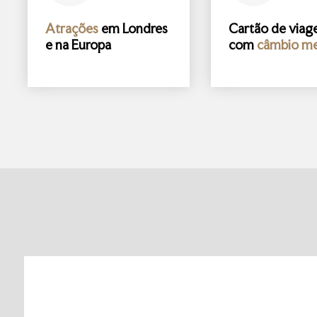
Atrações
em Londres
Cartão de via
e na Europa
com
câmbio me