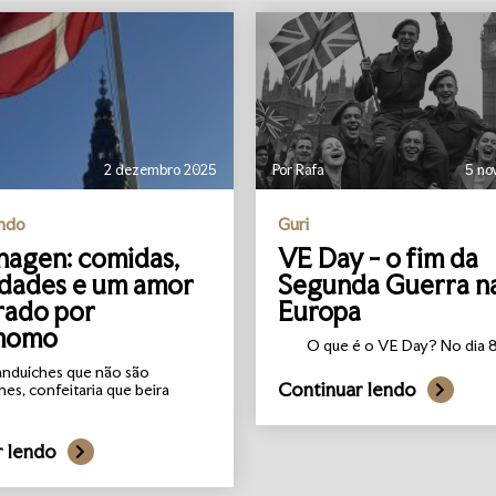
2 dezembro 2025
Por Rafa
5 no
undo
Guri
agen: comidas,
VE Day - o fim da
idades e um amor
Segunda Guerra n
rado por
Europa
momo
O que é o VE Day? No dia 8 
anduíches que não são
Continuar lendo
hes, confeitaria que beira
r lendo