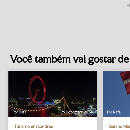
Você também vai gostar de 
Por Rafa
29 dezembro 2024
Por Rafa
Turismo em Londres
Guri no M