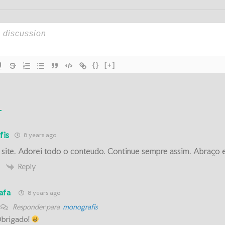
{}
[+]
fis
8 years ago
 site. Adorei todo o conteudo. Continue sempre assim. Abraço 
Reply
afa
8 years ago
Responder para
monografis
brigado!