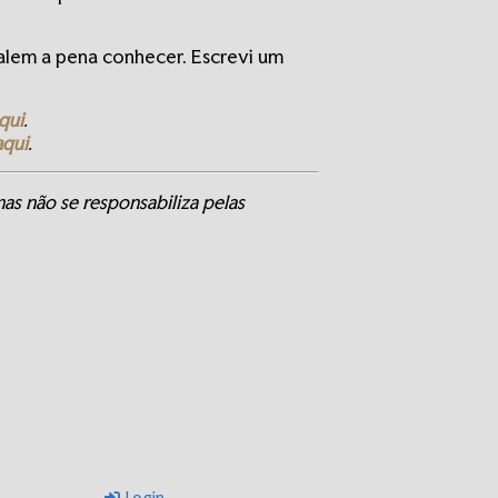
alem a pena conhecer. Escrevi um
qui
.
aqui
.
as não se responsabiliza pelas
Login