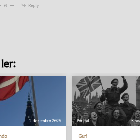
Reply
0
ler:
2 dezembro 2025
Por Rafa
5 no
undo
Guri