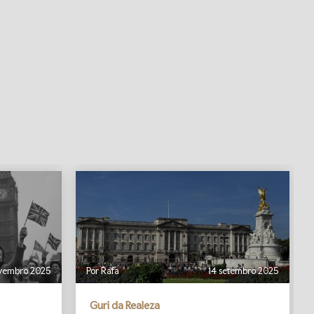
vembro 2025
Por Rafa
14 setembro 2025
Guri da Realeza