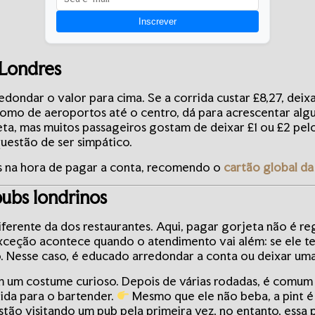
Inscrever
 Londres
edondar o valor para cima. Se a corrida custar £8,27, deixa
como de aeroportos até o centro, dá para acrescentar alg
jeta, mas muitos passageiros gostam de deixar £1 ou £2 pe
uestão de ser simpático.
as na hora de pagar a conta, recomendo o
cartão global d
pubs londrinos
iferente da dos restaurantes. Aqui, pagar gorjeta não é r
xceção acontece quando o atendimento vai além: se ele t
. Nesse caso, é educado arredondar a conta ou deixar uma 
 um costume curioso. Depois de várias rodadas, é comum 
ida para o bartender.
Mesmo que ele não beba, a pint é
stão visitando um pub pela primeira vez, no entanto, essa