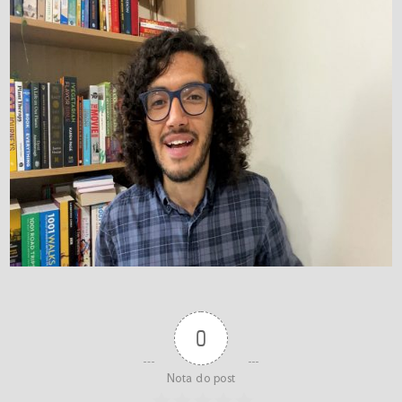
0
Nota do post