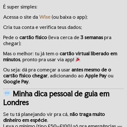
É super simples:
Acessa o site da
Wise
(ou baixa o app);
Cria tua conta e verifica teus dados;
Pede o
cartão físico
(leva cerca de
3 semanas
pra
chegar);
Mas o melhor: tu já tem o
cartão virtual liberado em
minutos
, pronto pra usar via app!
Ou seja: dá pra começar a usar
antes mesmo de o
cartão físico chegar
, adicionando ao
Apple Pay
ou
Google Pay
.
Minha dica pessoal de guia em
Londres
Se tu tá planejando vir pra cá,
não traga muito
dinheiro em espécie
.
Leva o mínimo (tipo £50–£100) só pra emergências —