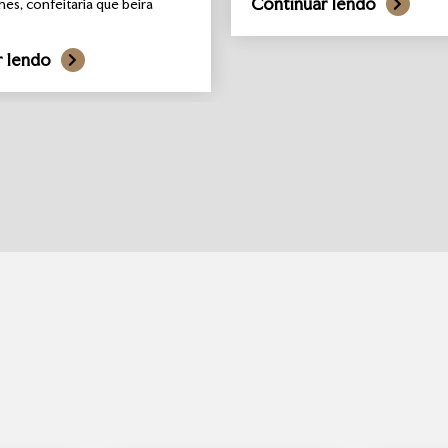
Continuar lendo
hes, confeitaria que beira
r lendo