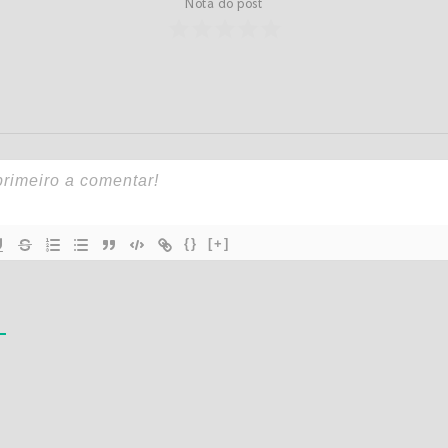
Nota do post
{}
[+]