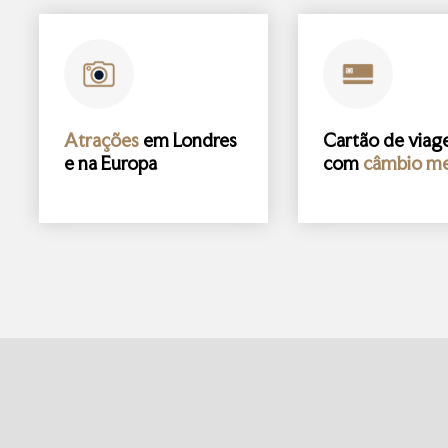
Atrações
em Londres
Cartão de via
e na Europa
com
câmbio me