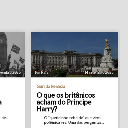
vembro 2025
Por Rafa
14 setembro 2025
Guri da Realeza
O que os britânicos
a
acham do Principe
Harry?
de...
O "queridinho rebelde" que virou
polêmica real Uma das perguntas...