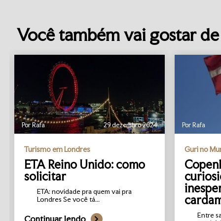
Você também vai gostar de 
Por Rafa
29 dezembro 2024
Por Rafa
Turismo em Londres
Guri no M
ETA Reino Unido: como
Copenh
solicitar
curios
inespe
ETA: novidade pra quem vai pra
carda
Londres Se você tá...
Entre s
Continuar lendo