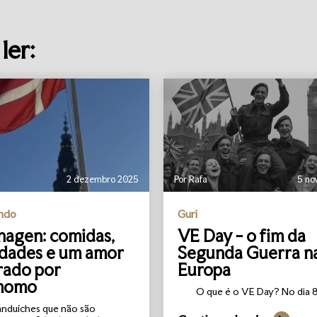
ler:
2 dezembro 2025
Por Rafa
5 no
undo
Guri
agen: comidas,
VE Day - o fim da
idades e um amor
Segunda Guerra n
rado por
Europa
momo
O que é o VE Day? No dia 8 
anduíches que não são