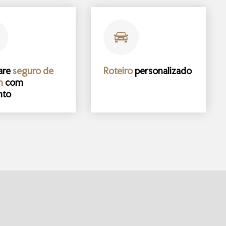
are
seguro de
Roteiro
personalizado
m
com
nto