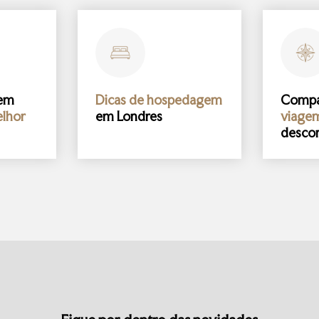
gem
Dicas de hospedagem
Comp
lhor
em Londres
viage
desco