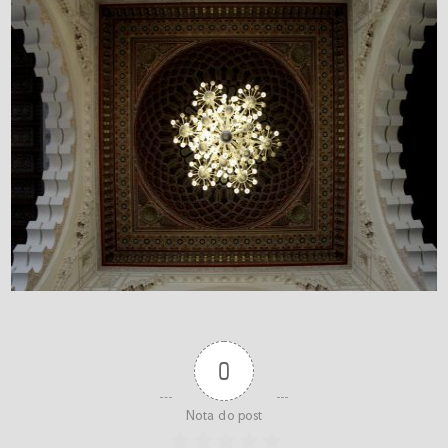
0
Nota do post