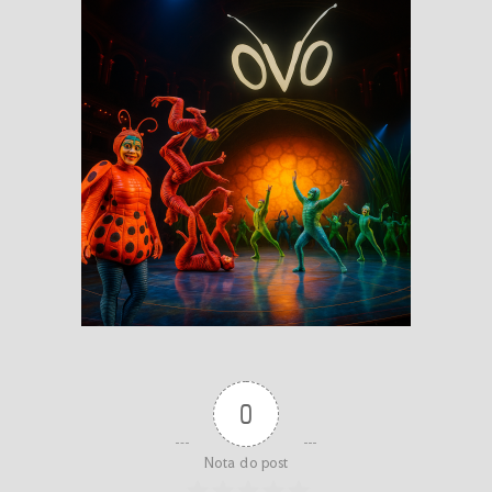
0
Nota do post