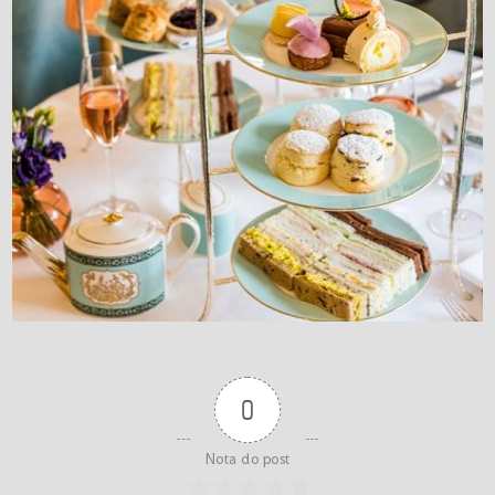
0
Nota do post