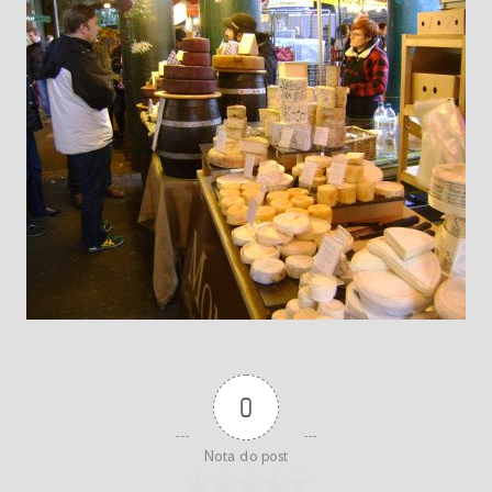
0
Nota do post