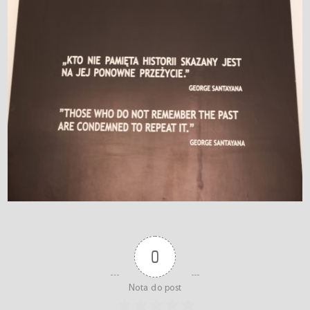
0
Nota do post