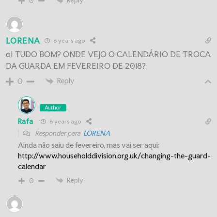
Reply
0
LORENA
8 years ago
oI TUDO BOM? ONDE VEJO O CALENDÁRIO DE TROCA
DA GUARDA EM FEVEREIRO DE 2018?
Reply
0
Author
Rafa
8 years ago
Responder para
LORENA
Ainda não saiu de fevereiro, mas vai ser aqui:
http://www.householddivision.org.uk/changing-the-guard-
calendar
Reply
0