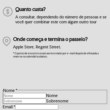
Quanto custa?
A consultar, dependendo do número de pessoas e se
você quer combinar este com algum outro tour
Onde começa e termina o passeio?
Apple Store, Regent Street.
* O ponto de encontro exato será enviado por e-mail depois de efetuada a
reserva no calendário abaixo.
Nome
*
Nome
Sobrenome
Como
Email
*