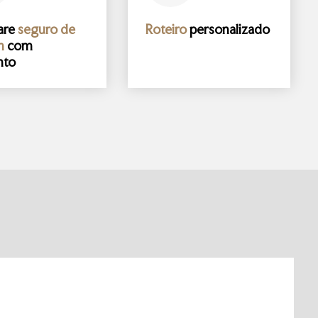
are
seguro de
Roteiro
personalizado
m
com
nto