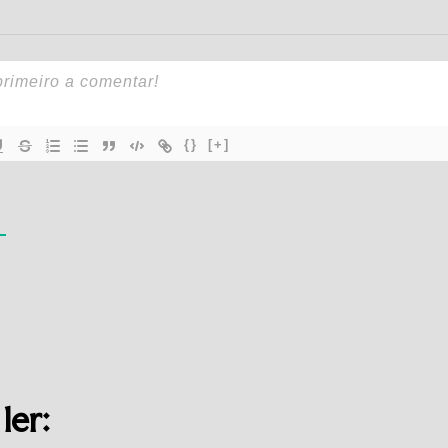
{}
[+]
ler: