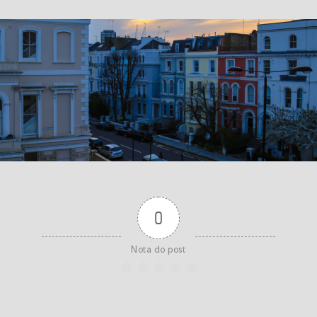
0
Nota do post