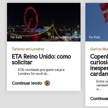
Por Rafa
29 dezembro 2024
Por Rafa
Turismo em Londres
Guri no M
ETA Reino Unido: como
Copenh
solicitar
curios
inespe
ETA: novidade pra quem vai pra
carda
Londres Se você tá...
Entre s
Continuar lendo
sanduíc
o...
Continua