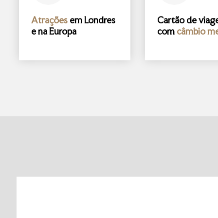
Atrações
em Londres
Cartão de via
e na Europa
com
câmbio me