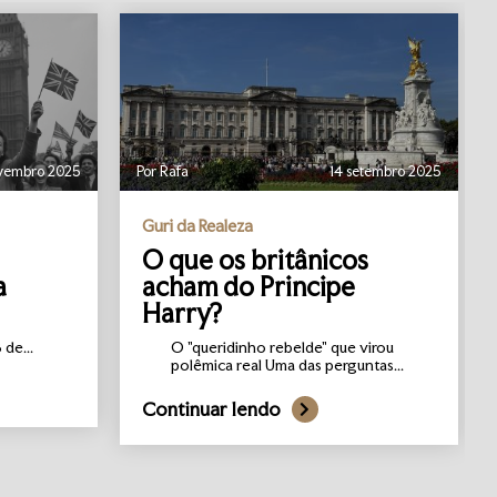
vembro 2025
Por Rafa
14 setembro 2025
Guri da Realeza
O que os britânicos
a
acham do Principe
Harry?
de...
O "queridinho rebelde" que virou
polêmica real Uma das perguntas...
Continuar lendo