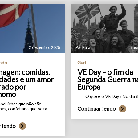
2 dezembro 2025
Por Rafa
5 no
undo
Guri
agen: comidas,
VE Day - o fim da
idades e um amor
Segunda Guerra n
rado por
Europa
momo
O que é o VE Day? No dia 8 
anduíches que não são
Continuar lendo
hes, confeitaria que beira
r lendo