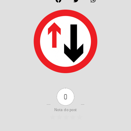
0
Nota do post