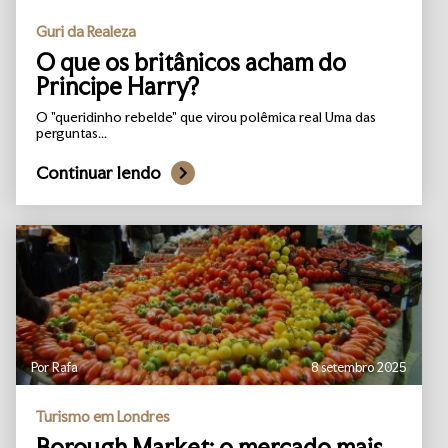
Guri da Realeza
O que os britânicos acham do
Principe Harry?
O "queridinho rebelde" que virou polêmica real Uma das
perguntas...
Continuar lendo
Por Rafa
8 setembro 2025
Turismo em Londres
Borough Market: o mercado mais