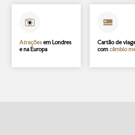
Atrações
em Londres
Cartão de via
e na Europa
com
câmbio me