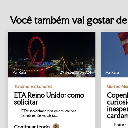
Você também vai gostar de 
Por Rafa
29 dezembro 2024
Por Rafa
Turismo em Londres
Guri no M
ETA Reino Unido: como
Copenh
solicitar
curios
inespe
ETA: novidade pra quem vai pra
carda
Londres Se você tá...
Entre s
Continuar lendo