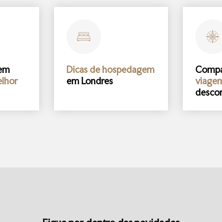
gem
Dicas de hospedagem
Comp
lhor
em Londres
viage
desco