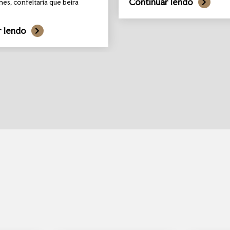
Continuar lendo
hes, confeitaria que beira
r lendo