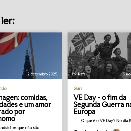
ler:
2 dezembro 2025
Por Rafa
5 no
undo
Guri
agen: comidas,
VE Day - o fim da
idades e um amor
Segunda Guerra n
rado por
Europa
momo
O que é o VE Day? No dia 8 
anduíches que não são