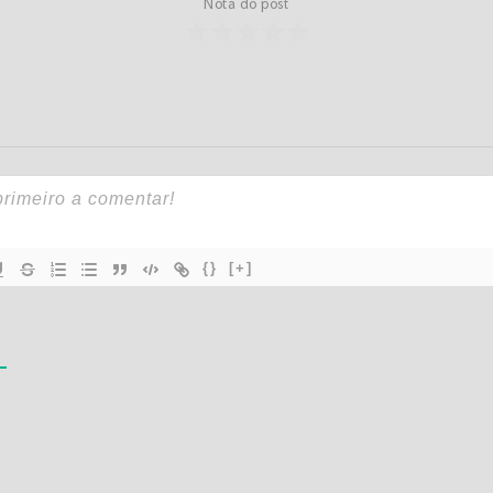
Nota do post
{}
[+]