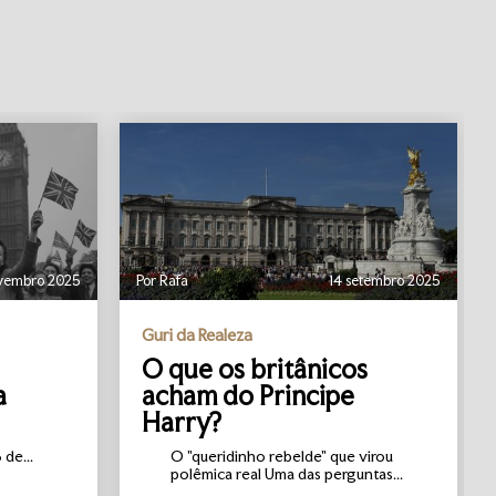
vembro 2025
Por Rafa
14 setembro 2025
Guri da Realeza
O que os britânicos
a
acham do Principe
Harry?
de...
O "queridinho rebelde" que virou
polêmica real Uma das perguntas...