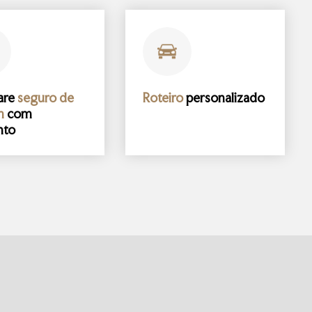
are
seguro de
Roteiro
personalizado
m
com
nto