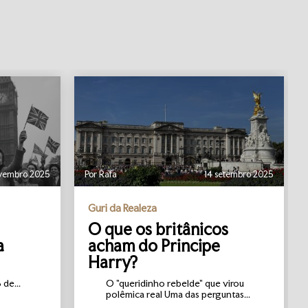
vembro 2025
Por Rafa
14 setembro 2025
Guri da Realeza
O que os britânicos
a
acham do Principe
Harry?
de...
O "queridinho rebelde" que virou
polêmica real Uma das perguntas...