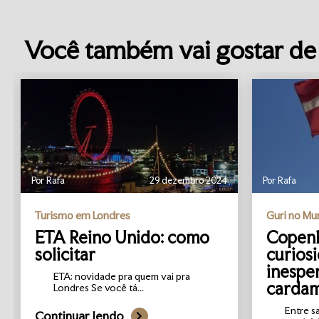
Você também vai gostar de 
Por Rafa
29 dezembro 2024
Por Rafa
Turismo em Londres
Guri no M
ETA Reino Unido: como
Copenh
solicitar
curios
inespe
ETA: novidade pra quem vai pra
carda
Londres Se você tá...
Entre s
Continuar lendo