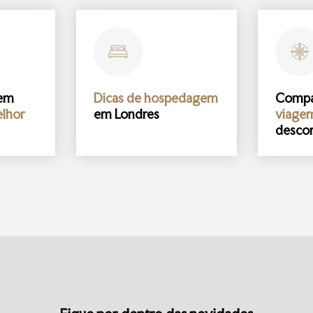
gem
Dicas de hospedagem
Comp
lhor
em Londres
viage
desco