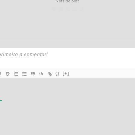
Nota do post
{}
[+]