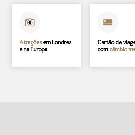
Atrações
em Londres
Cartão de via
e na Europa
com
câmbio me