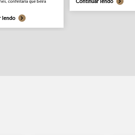
Continuar lendo
hes, confeitaria que beira
r lendo