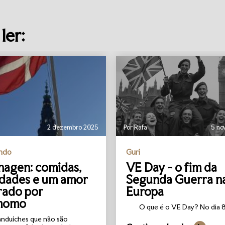
ler:
2 dezembro 2025
Por Rafa
5 no
undo
Guri
agen: comidas,
VE Day - o fim da
idades e um amor
Segunda Guerra n
rado por
Europa
momo
O que é o VE Day? No dia 8 
anduíches que não são