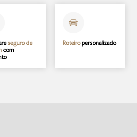
are
seguro de
Roteiro
personalizado
m
com
nto