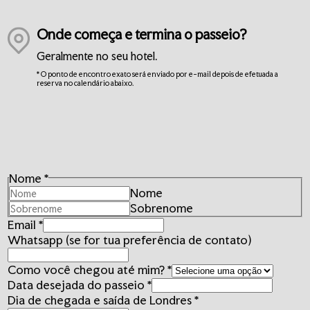
Onde começa e termina o passeio?
Geralmente no seu hotel.
* O ponto de encontro exato será enviado por e-mail depois de efetuada a
reserva no calendário abaixo.
Nome
*
Nome
Sobrenome
Email
*
Whatsapp (se for tua preferência de contato)
tua
Como você chegou até mim?
*
chegou
Data desejada do passeio
*
for
Dia de chegada e saída de Londres
*