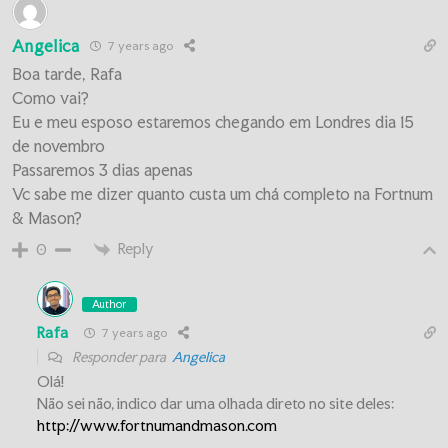
Angelica
7 years ago
Boa tarde, Rafa
Como vai?
Eu e meu esposo estaremos chegando em Londres dia 15
de novembro
Passaremos 3 dias apenas
Vc sabe me dizer quanto custa um chá completo na Fortnum
& Mason?
Reply
0
Author
Rafa
7 years ago
Responder para
Angelica
Olá!
Não sei não, indico dar uma olhada direto no site deles:
http://www.fortnumandmason.com