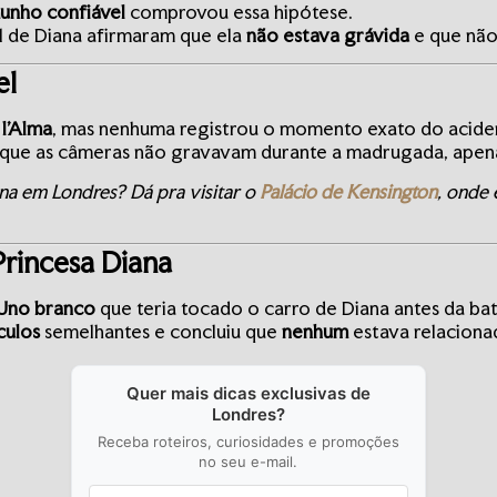
unho confiável
comprovou essa hipótese.
 de Diana afirmaram que ela
não estava grávida
e que não
el
 l’Alma
, mas nenhuma registrou o momento exato do acide
 que as câmeras não gravavam durante a madrugada, apena
ana em Londres? Dá pra visitar o
Palácio de Kensington
, onde
Princesa Diana
 Uno branco
que teria tocado o carro de Diana antes da bat
culos
semelhantes e concluiu que
nenhum
estava relaciona
Quer mais dicas exclusivas de
Londres?
Receba roteiros, curiosidades e promoções
no seu e-mail.