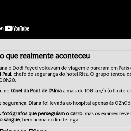
 o que realmente aconteceu
iana e Dodi Fayed voltavam de viagem e pararam em Paris 
i Paul
, chefe de segurança do hotel Ritz. O grupo tentou d
s 00h20.
ou no
túnel da Pont de l’Alma
a mais de 100 km/h (o limite 
 segurança. Diana foi levada ao hospital apenas às 02h0
s
fotógrafos que perseguiam o carro
, mas os exames reve
no sangue
, bem acima do limite legal.