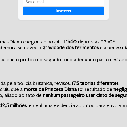
Inscrever
 mas Diana chegou ao hospital
1h40 depois
, às 02h06.
a demora se deveu à
gravidade dos ferimentos
e à necessid
cluiu que o protocolo seguido foi o adequado para o estado
ida pela polícia britânica, revisou
175 teorias diferentes
.
ncluiu que a
morte da Princesa Diana
foi resultado de
negli
o, aliado ao fato de
nenhum passageiro usar cinto de segu
£12,5 milhões
, e nenhuma evidência apontou para envolvime