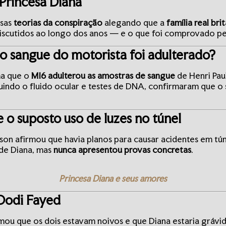
 Princesa Diana
rsas
teorias da conspiração
alegando que a
família real bri
 discutidos ao longo dos anos — e o que foi comprovado pel
 o sangue do motorista foi adulterado?
ma que o
MI6 adulterou as amostras de sangue
de Henri Paul
indo o fluido ocular e testes de DNA, confirmaram que o 
 o suposto uso de luzes no túnel
on afirmou que havia planos para causar acidentes em tún
 de Diana, mas
nunca apresentou provas concretas
.
.
Princesa Diana e seus amores
 Dodi Fayed
mou que os dois estavam noivos e que Diana estaria grávid