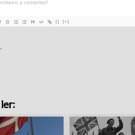
{}
[+]
ler: