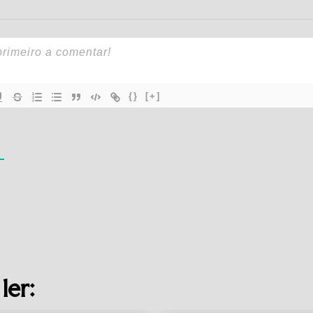
{}
[+]
ler: