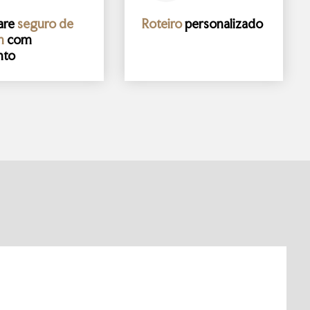
are
seguro de
Roteiro
personalizado
m
com
nto