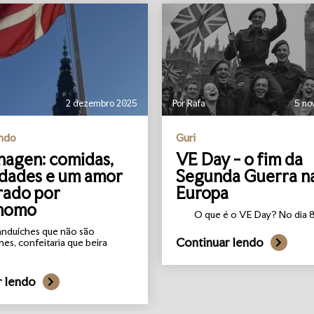
2 dezembro 2025
Por Rafa
5 no
undo
Guri
agen: comidas,
VE Day - o fim da
idades e um amor
Segunda Guerra n
rado por
Europa
momo
O que é o VE Day? No dia 8 
anduíches que não são
Continuar lendo
hes, confeitaria que beira
r lendo