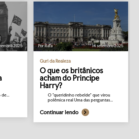
vembro 2025
Por Rafa
14 setembro 2025
Guri da Realeza
O que os britânicos
a
acham do Principe
Harry?
de...
O "queridinho rebelde" que virou
polêmica real Uma das perguntas...
Continuar lendo