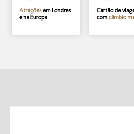
Atrações
em Londres
Cartão de via
e na Europa
com
câmbio me