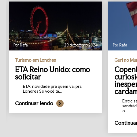
Por Rafa
29 dezembro 2024
Por Rafa
Turismo em Londres
Guri no M
ETA Reino Unido: como
Copenh
solicitar
curios
inespe
ETA: novidade pra quem vai pra
carda
Londres Se você tá...
Entre s
Continuar lendo
sanduíc
o...
Continua