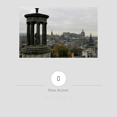
0
Nota do post