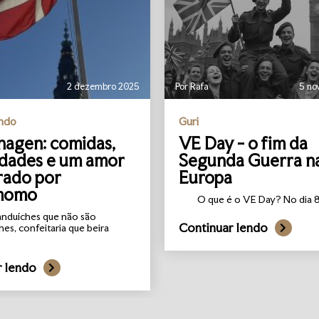
2 dezembro 2025
Por Rafa
5 no
undo
Guri
agen: comidas,
VE Day - o fim da
idades e um amor
Segunda Guerra n
rado por
Europa
momo
O que é o VE Day? No dia 8 
anduíches que não são
Continuar lendo
hes, confeitaria que beira
r lendo