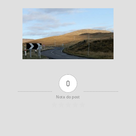
0
Nota do post