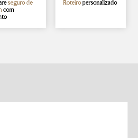
are
seguro de
Roteiro
personalizado
m
com
nto