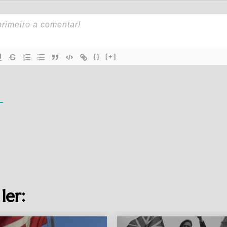
{}
[+]
ler: