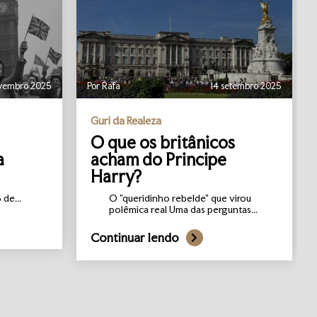
vembro 2025
Por Rafa
14 setembro 2025
Guri da Realeza
O que os britânicos
a
acham do Principe
Harry?
de...
O "queridinho rebelde" que virou
polêmica real Uma das perguntas...
Continuar lendo