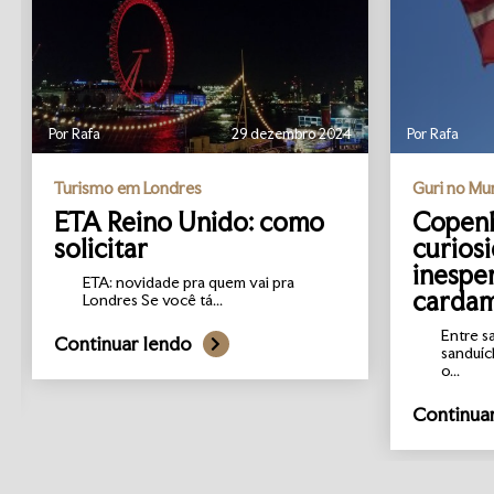
Por Rafa
29 dezembro 2024
Por Rafa
Turismo em Londres
Guri no M
ETA Reino Unido: como
Copenh
solicitar
curios
inespe
ETA: novidade pra quem vai pra
carda
Londres Se você tá...
Entre s
Continuar lendo
sanduíc
o...
Continua