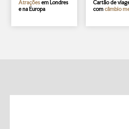
Atrações
em Londres
Cartão de via
e na Europa
com
câmbio me