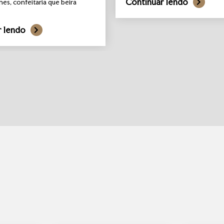
Continuar lendo
hes, confeitaria que beira
r lendo