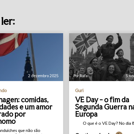
ler:
2 dezembro 2025
Por Rafa
5 no
undo
Guri
agen: comidas,
VE Day - o fim da
idades e um amor
Segunda Guerra n
rado por
Europa
momo
O que é o VE Day? No dia 8 
anduíches que não são