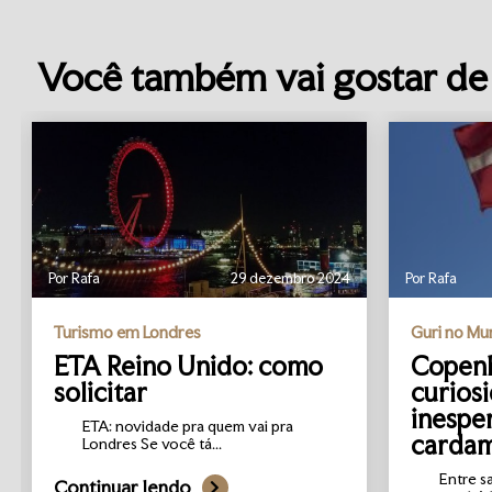
Você também vai gostar de 
Por Rafa
29 dezembro 2024
Por Rafa
Turismo em Londres
Guri no M
ETA Reino Unido: como
Copenh
solicitar
curios
inespe
ETA: novidade pra quem vai pra
carda
Londres Se você tá...
Entre s
Continuar lendo