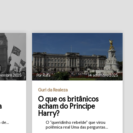
vembro 2025
Por Rafa
14 setembro 2025
Guri da Realeza
O que os britânicos
a
acham do Principe
Harry?
de...
O "queridinho rebelde" que virou
polêmica real Uma das perguntas...