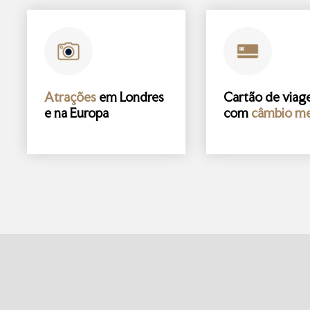
Atrações
em Londres
Cartão de via
e na Europa
com
câmbio me