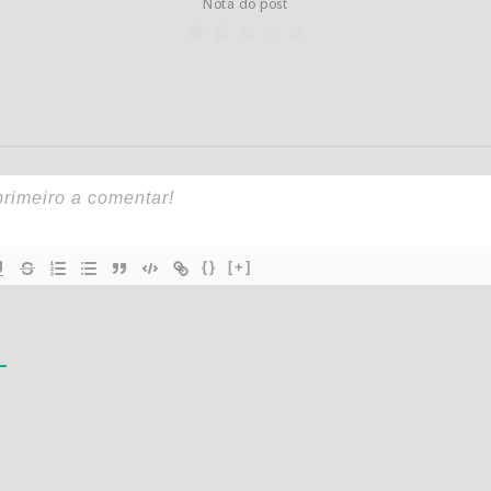
Nota do post
{}
[+]