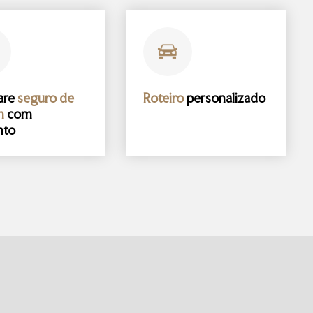
are
seguro de
Roteiro
personalizado
m
com
nto