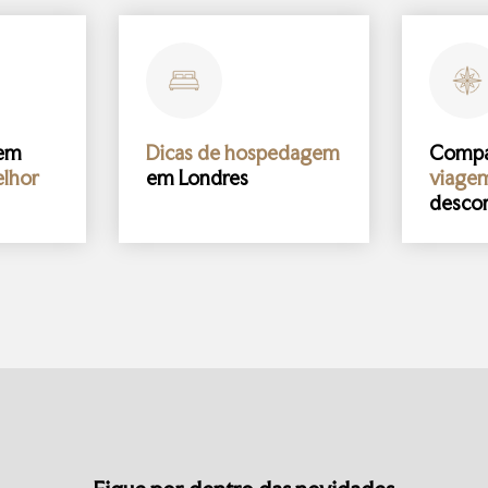
gem
Dicas de hospedagem
Comp
lhor
em Londres
viage
desco