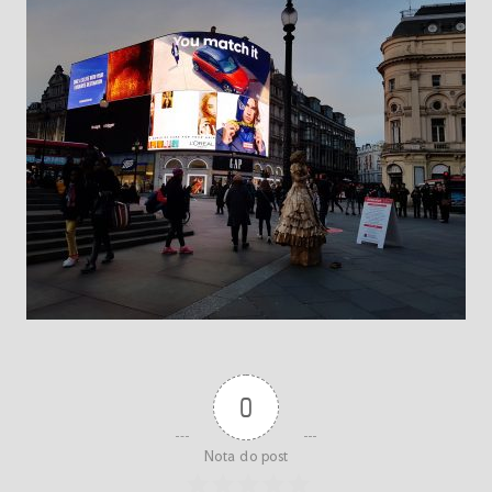
0
Nota do post