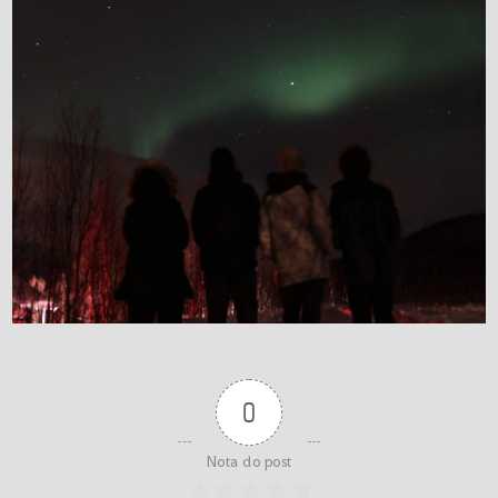
0
Nota do post