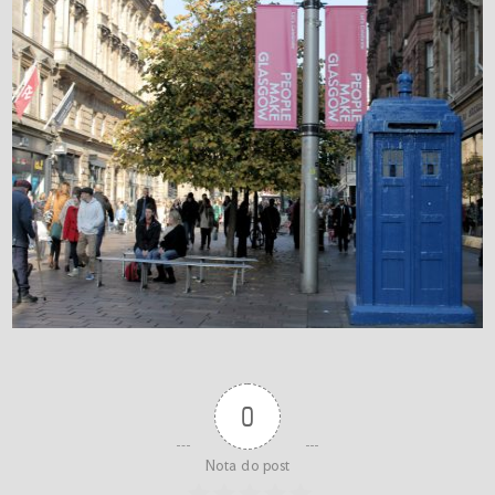
0
Nota do post