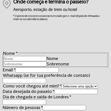
Onde começa e termina o passeio?
Aeroporto, estação de trem ou hotel
* O ponto de encontro exato será enviado por e-mail depois de efetuada a
reserva no calendário abaixo.
tua
Nome
*
chegada
Nome
preferência
Sobrenome
Email
*
Whatsapp (se for tua preferência de contato)
Como você chegou até mim?
*
Data desejada do passeio
*
Dia de chegada e saída de Londres
*
Número de pessoas
*