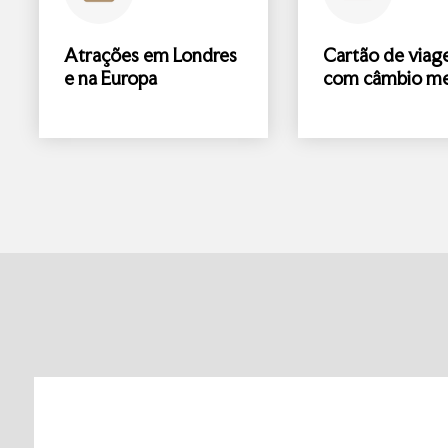
Atrações
em Londres
Cartão de via
e na Europa
com
câmbio me