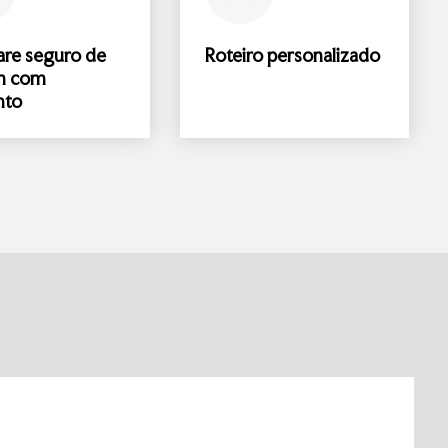
are
seguro de
Roteiro
personalizado
m
com
nto