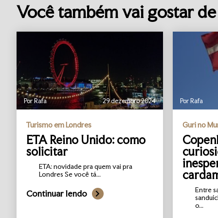
Você também vai gostar de 
Por Rafa
29 dezembro 2024
Por Rafa
Turismo em Londres
Guri no M
ETA Reino Unido: como
Copenh
solicitar
curios
inespe
ETA: novidade pra quem vai pra
carda
Londres Se você tá...
Entre s
Continuar lendo
sanduíc
o...