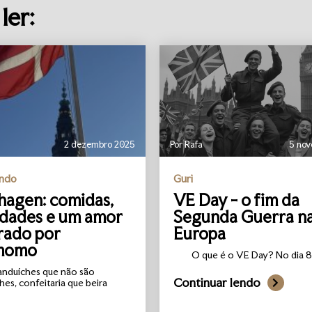
ler:
2 dezembro 2025
Por Rafa
5 no
undo
Guri
agen: comidas,
VE Day - o fim da
idades e um amor
Segunda Guerra n
rado por
Europa
momo
O que é o VE Day? No dia 8 
anduíches que não são
Continuar lendo
hes, confeitaria que beira