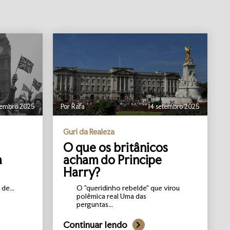
vembro 2025
Por Rafa
14 setembro 2025
Guri da Realeza
O que os britânicos
a
acham do Principe
Harry?
de...
O "queridinho rebelde" que virou
polêmica real Uma das
perguntas...
Continuar lendo