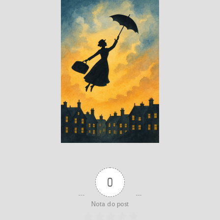
0
Nota do post