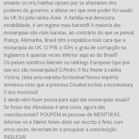
entanto os reis/rainhas optam por se afastarem dos
poderes do governo, a ultima vez que este poder foi usado
no UK foi pela rainha Anne. A família real demostra
estabilidade, é um regime mais barato!!! A maioria das
monarquias são mais baratas, ao contrário do que se pensa!
França, Alemanha, Brasil têm a república mais cara que a
monarquia do UK. O PIB, o IDH, o grau de corrupção na
Inglaterra é quantas vezes inferior aqui ao do Brasil?
Os países nórdicos lideram os rankings Europeus (que por
sua vez são monarquias)! D.Pedro II fez frente à rainha
Vitória, tinha uma marinha fortíssima! Nosso império
terminou visto que a princesa D.Isabel excluiu a escravatura
(1 dos motivos)!
E ainda vêm fazer pouca para aqui das monarquias atuais?
Se fosse das Absolutas é uma coisa, agora das
constitucionais? POUPEM as pessoas de MENTIRAS,
informe-se e falem! Antes disto ser escrito e feito com
erros assim, deveriam ler e pesquisar a constituição
INGLESA!