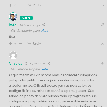
Reply
0
Author
Rafa
5 years ago
Responder para
Hans
Eca
Reply
0
Vinicius
4 years ago
Responder para
Rafa
O que fazem as Leis serem boas e realmente cumpridas
pelo poder público são as jurisprudências organizadas
anteriormente. O Brasil trouxe para as nossas leis os
códigos ibéricos, reinos espanhóis e portugueses. São
falhos do ponto de vista humanitário e progressista. Os
códigos e a jurisprudência dos ingleses é diferente: e se
assemelham às bases alemãs de jurisprudencia. É usado nos