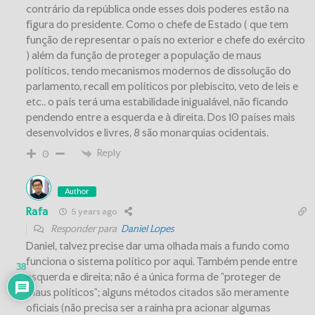
contrário da república onde esses dois poderes estão na
figura do presidente. Como o chefe de Estado ( que tem
função de representar o país no exterior e chefe do exército
) além da função de proteger a população de maus
políticos, tendo mecanismos modernos de dissolução do
parlamento, recall em políticos por plebiscito, veto de leis e
etc.. o país terá uma estabilidade inigualável, não ficando
pendendo entre a esquerda e à direita. Dos 10 países mais
desenvolvidos e livres, 8 são monarquias ocidentais.
Reply
0
Author
Rafa
5 years ago
Responder para
Daniel Lopes
Daniel, talvez precise dar uma olhada mais a fundo como
funciona o sistema político por aqui. Também pende entre
38
esquerda e direita; não é a única forma de "proteger de
maus políticos"; alguns métodos citados são meramente
oficiais (não precisa ser a rainha pra acionar algumas