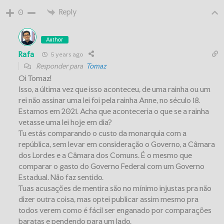
Reply
0
Author
Rafa
5 years ago
Responder para
Tomaz
Oi Tomaz!
Isso, a última vez que isso aconteceu, de uma rainha ou um
rei não assinar uma lei foi pela rainha Anne, no século 18.
Estamos em 2021. Acha que aconteceria o que se a rainha
vetasse uma lei hoje em dia?
Tu estás comparando o custo da monarquia com a
república, sem levar em consideração o Governo, a Câmara
dos Lordes e a Câmara dos Comuns. É o mesmo que
comparar o gasto do Governo Federal com um Governo
Estadual. Não faz sentido.
Tuas acusações de mentira são no mínimo injustas pra não
dizer outra coisa, mas optei publicar assim mesmo pra
todos verem como é fácil ser enganado por comparações
baratas e pendendo para um lado.