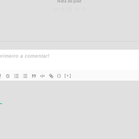
Nota do post
{}
[+]