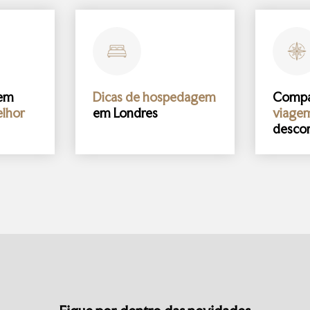
gem
Dicas de hospedagem
Comp
lhor
em Londres
viage
desco