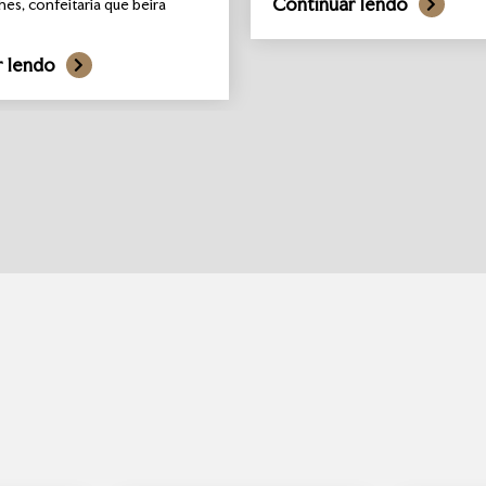
Continuar lendo
hes, confeitaria que beira
r lendo