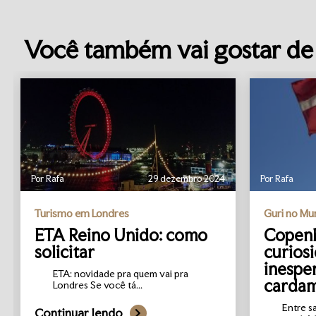
Você também vai gostar de 
Por Rafa
29 dezembro 2024
Por Rafa
Turismo em Londres
Guri no M
ETA Reino Unido: como
Copenh
solicitar
curios
inespe
ETA: novidade pra quem vai pra
carda
Londres Se você tá...
Entre s
Continuar lendo