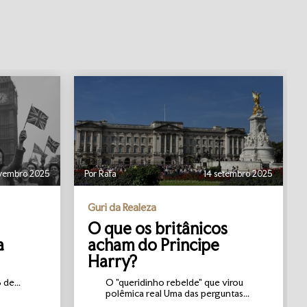
vembro 2025
Por Rafa
14 setembro 2025
Guri da Realeza
O que os britânicos
a
acham do Principe
Harry?
de...
O "queridinho rebelde" que virou
polêmica real Uma das perguntas...