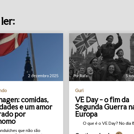
ler:
2 dezembro 2025
Por Rafa
5 no
undo
Guri
agen: comidas,
VE Day - o fim da
idades e um amor
Segunda Guerra n
rado por
Europa
momo
O que é o VE Day? No dia 8 
anduíches que não são