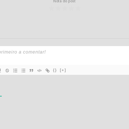
Nota do post
{}
[+]