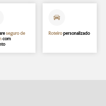
are
seguro de
Roteiro
personalizado
m
com
nto