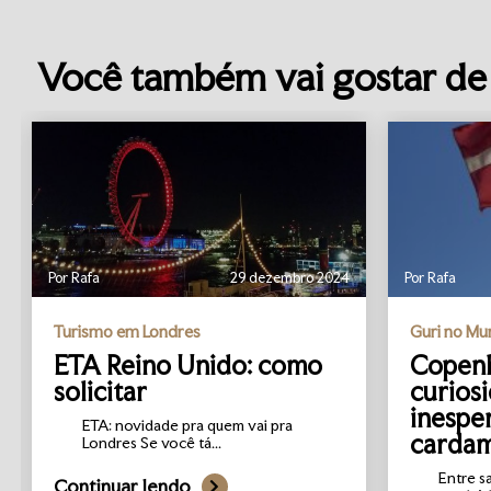
Você também vai gostar de 
Por Rafa
29 dezembro 2024
Por Rafa
Turismo em Londres
Guri no M
ETA Reino Unido: como
Copenh
solicitar
curios
inespe
ETA: novidade pra quem vai pra
carda
Londres Se você tá...
Entre s
Continuar lendo