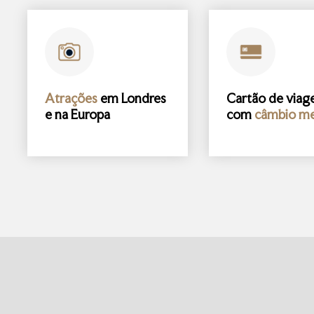
Atrações
em Londres
Cartão de via
e na Europa
com
câmbio me