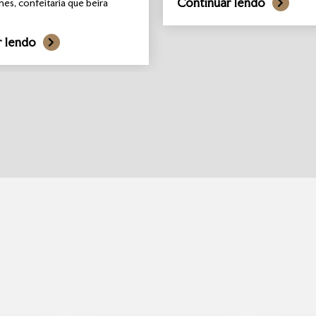
Continuar lendo
hes, confeitaria que beira
r lendo