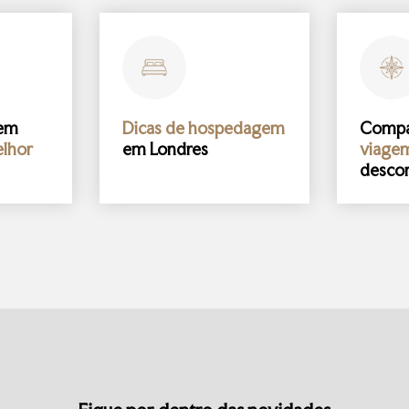
gem
Dicas de hospedagem
Comp
lhor
em Londres
viage
desco