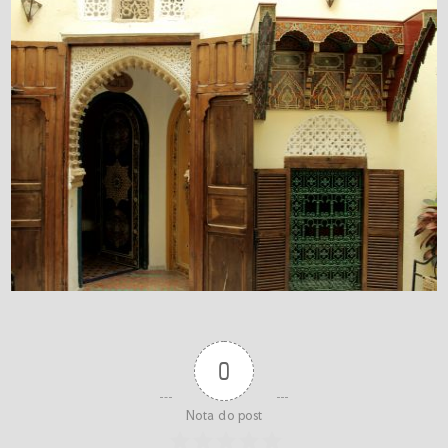
0
Nota do post